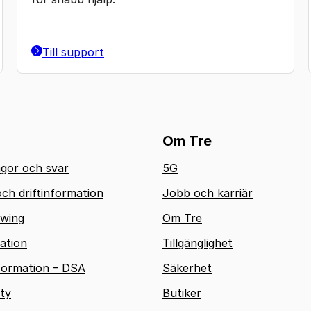
Till support
Om Tre
ågor och svar
5G
ch driftinformation
Jobb och karriär
owing
Om Tre
ation
Tillgänglighet
formation – DSA
Säkerhet
ty
Butiker