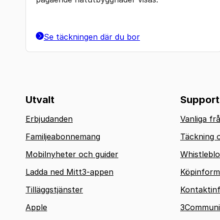
Se täckningen där du bor
Utvalt
Support
Erbjudanden
Vanliga fr
Familjeabonnemang
Täckning o
Mobilnyheter och guider
Whistlebl
Ladda ned Mitt3-appen
Köpinform
Tilläggstjänster
Kontaktin
Apple
3Communi