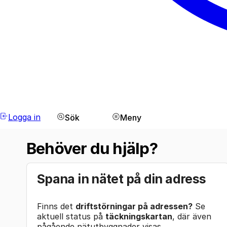
Logga in
Sök
Meny
Behöver du hjälp?
Spana in nätet på din adress
Finns det
driftstörningar på adressen?
Se
aktuell status på
täckningskartan
, där även
pågående nätutbyggnader visas.