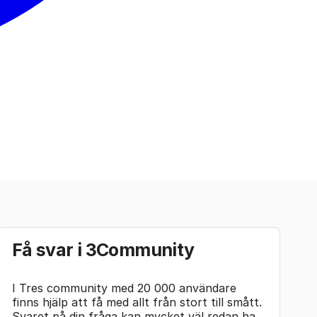
Få svar i 3Community
I Tres community med 20 000 användare
finns hjälp att få med allt från stort till smått.
Svaret på din fråga kan mycket väl redan ha