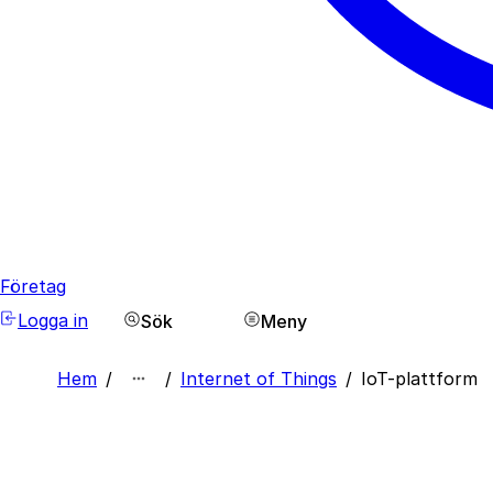
Företag
Logga in
Sök
Meny
Hem
/
/
Internet of Things
/
IoT-plattform