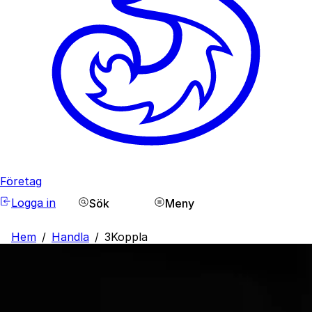
Företag
Logga in
Sök
Meny
Hem
/
Handla
/
3Koppla