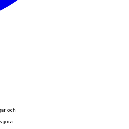
gar och
avgöra