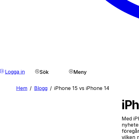
Logga in
Sök
Meny
Hem
/
Blogg
/
iPhone 15 vs iPhone 14
iPh
Med iP
nyheter
föregån
vilken 