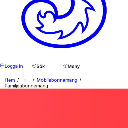
Logga in
Sök
Meny
Hem
/
/
Mobilabonnemang
/
Familjeabonnemang