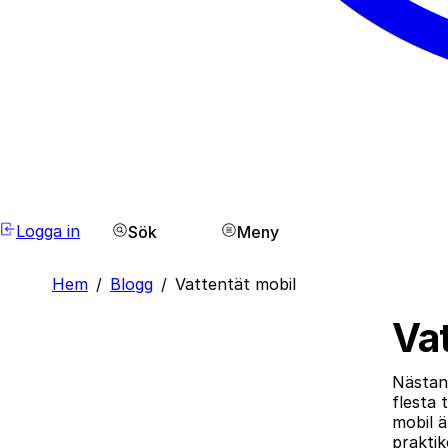
Logga in
Sök
Meny
Hem
/
Blogg
/
Vattentät mobil
Vat
Nästan 
flesta 
mobil ä
prakti