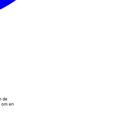
h de
å om en