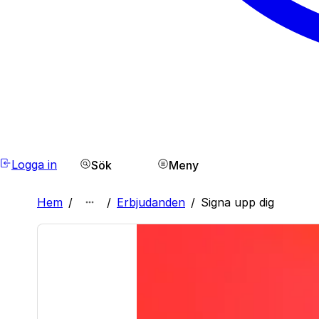
Logga in
Sök
Meny
Hem
/
/
Erbjudanden
/
Signa upp dig