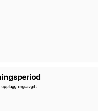
lningsperiod
n uppläggningsavgift