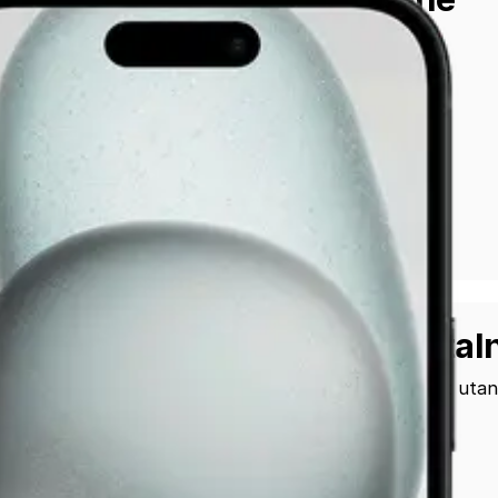
128 GB
Välj delbeta
Delbetala räntefritt uta
24 mån