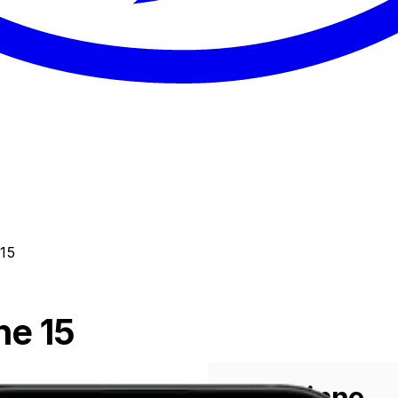
15
ne 15
Välj minne