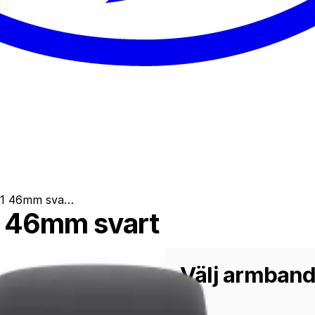
 11 46mm sva…
1 46mm svart
Välj armban