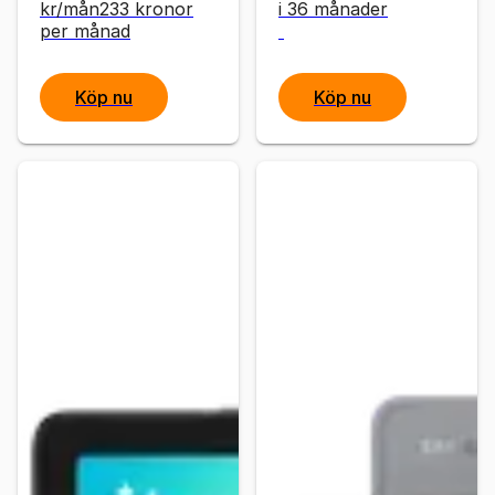
kr
/mån
233
kronor
i 36 månader
per månad
Köp nu
Köp nu