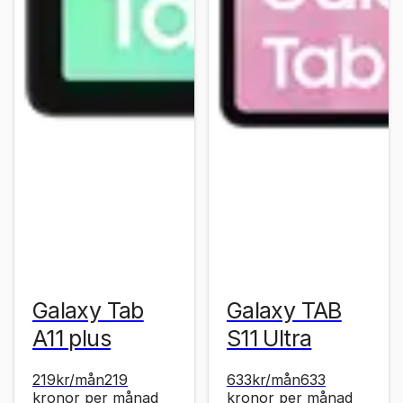
Galaxy Tab
Galaxy TAB
A11 plus
S11 Ultra
219
kr
/mån
219
633
kr
/mån
633
kronor
per månad
kronor
per månad