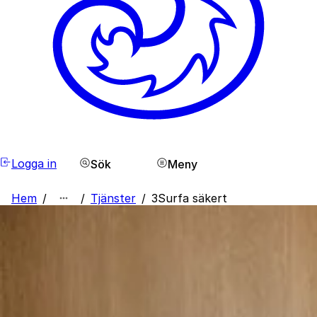
Logga in
Sök
Meny
Hem
/
/
Tjänster
/
3Surfa säkert