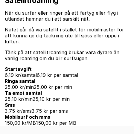
Satellitroaming
När du surfar eller ringer på ett fartyg eller flyg i
utlandet hamnar du i ett särskilt nät.
Nätet går då via satellit i stället för mobilmaster för
att kunna ge dig täckning ute till sjöss eller uppe i
luften.
Tänk på att satellitroaming brukar vara dyrare än
vanlig roaming om du blir surfsugen.
Startavgift
6,19 kr/samtal
6,19 kr per samtal
Ringa samtal
25,00 kr/min
25,00 kr per min
Ta emot samtal
25,10 kr/min
25,10 kr per min
Sms
3,75 kr/sms
3,75 kr per sms
Mobilsurf och mms
150,00 kr/MB
150,00 kr per MB