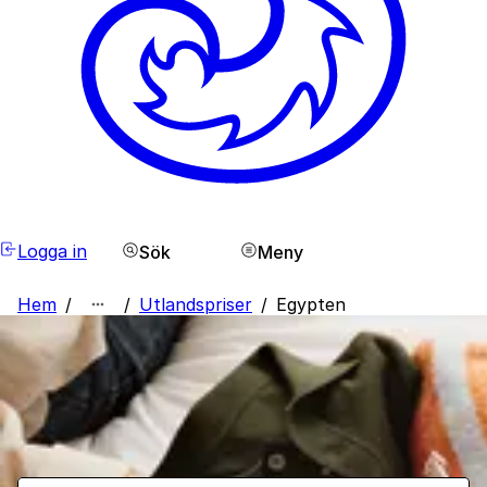
Logga in
Sök
Meny
Hem
/
/
Utlandspriser
/
Egypten