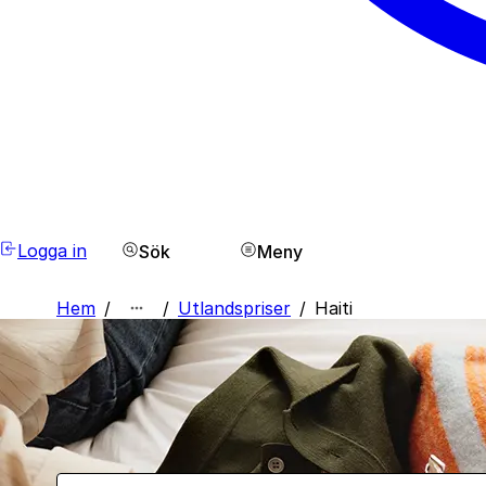
Logga in
Sök
Meny
Hem
/
/
Utlandspriser
/
Haiti