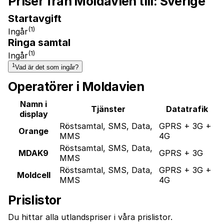
Priser från Moldavien till:
Sverige
Startavgift
(1)
Ingår
Ringa samtal
(1)
Ingår
1
Vad är det som ingår?
Operatörer i Moldavien
Namn i
Tjänster
Datatrafik
display
Röstsamtal, SMS, Data,
GPRS + 3G +
Orange
MMS
4G
Röstsamtal, SMS, Data,
MDAK9
GPRS + 3G
MMS
Röstsamtal, SMS, Data,
GPRS + 3G +
Moldcell
MMS
4G
Prislistor
Du hittar alla utlandspriser i våra prislistor.