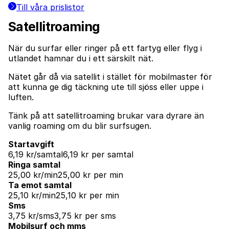
Till våra prislistor
Satellitroaming
När du surfar eller ringer på ett fartyg eller flyg i
utlandet hamnar du i ett särskilt nät.
Nätet går då via satellit i stället för mobilmaster för
att kunna ge dig täckning ute till sjöss eller uppe i
luften.
Tänk på att satellitroaming brukar vara dyrare än
vanlig roaming om du blir surfsugen.
Startavgift
6,19 kr/samtal
6,19 kr per samtal
Ringa samtal
25,00 kr/min
25,00 kr per min
Ta emot samtal
25,10 kr/min
25,10 kr per min
Sms
3,75 kr/sms
3,75 kr per sms
Mobilsurf och mms