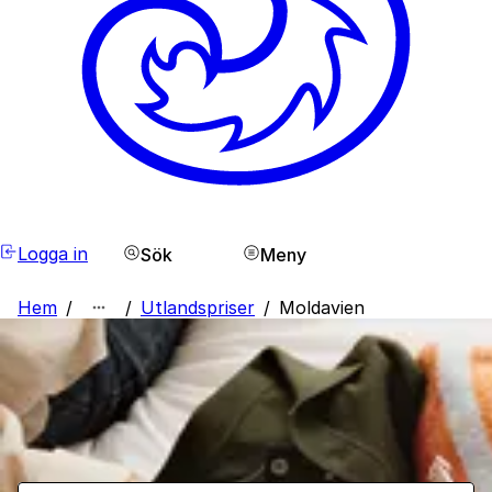
Logga in
Sök
Meny
Hem
/
/
Utlandspriser
/
Moldavien