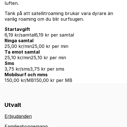
luften.
Tänk på att satellitroaming brukar vara dyrare än
vanlig roaming om du blir surfsugen.
Startavgift
6,19 kr/samtal
6,19 kr per samtal
Ringa samtal
25,00 kr/min
25,00 kr per min
Ta emot samtal
25,10 kr/min
25,10 kr per min
Sms
3,75 kr/sms
3,75 kr per sms
Mobilsurf och mms
150,00 kr/MB
150,00 kr per MB
Utvalt
Erbjudanden
Familjeabonnemang