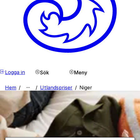
Logga in
Sök
Meny
Hem
/
/
Utlandspriser
/
Niger