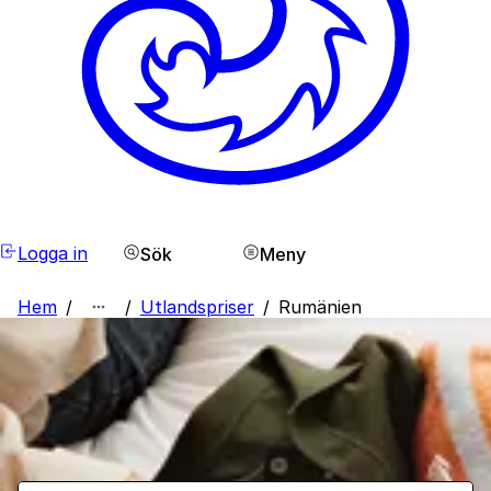
Logga in
Sök
Meny
Hem
/
/
Utlandspriser
/
Rumänien