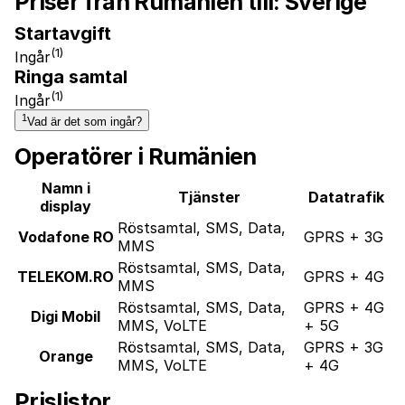
Priser från Rumänien till:
Sverige
Startavgift
(1)
Ingår
Ringa samtal
(1)
Ingår
1
Vad är det som ingår?
Operatörer i Rumänien
Namn i
Tjänster
Datatrafik
display
Röstsamtal, SMS, Data,
Vodafone RO
GPRS + 3G
MMS
Röstsamtal, SMS, Data,
TELEKOM.RO
GPRS + 4G
MMS
Röstsamtal, SMS, Data,
GPRS + 4G
Digi Mobil
MMS, VoLTE
+ 5G
Röstsamtal, SMS, Data,
GPRS + 3G
Orange
MMS, VoLTE
+ 4G
Prislistor