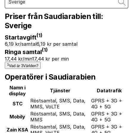
Priser från Saudiarabien till:
Sverige
(1)
Startavgift
6,19 kr/samtal
6,19 kr per samtal
(1)
Ringa samtal
17,44 kr/min
17,44 kr per min
1
Vad är 3Världen?
Operatörer i Saudiarabien
Namn i
Tjänster
Datatrafik
display
Röstsamtal, SMS, Data,
GPRS + 3G +
STC
MMS, VoLTE
4G + 5G
Röstsamtal, SMS, Data,
GPRS + 3G +
Mobily
MMS
4G + 5G
Röstsamtal, SMS, Data,
GPRS + 3G +
Zain KSA
MMS, VoLTE
4G + 5G