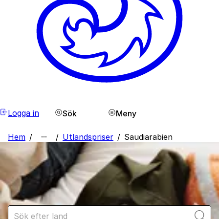
Logga in
Sök
Meny
Hem
/
/
Utlandspriser
/
Saudiarabien