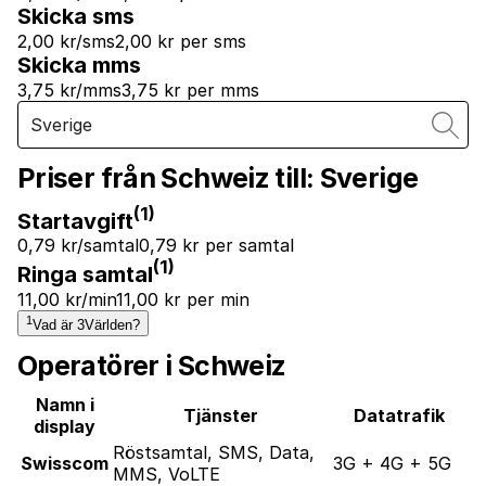
Skicka sms
2,00 kr/sms
2,00 kr per sms
Skicka mms
3,75 kr/mms
3,75 kr per mms
Priser från Schweiz till:
Sverige
(1)
Startavgift
0,79 kr/samtal
0,79 kr per samtal
(1)
Ringa samtal
11,00 kr/min
11,00 kr per min
1
Vad är 3Världen?
Operatörer i Schweiz
Namn i
Tjänster
Datatrafik
display
Röstsamtal, SMS, Data,
Swisscom
3G + 4G + 5G
MMS, VoLTE