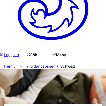
Logga in
Sök
Meny
Hem
/
/
Utlandspriser
/
Schweiz