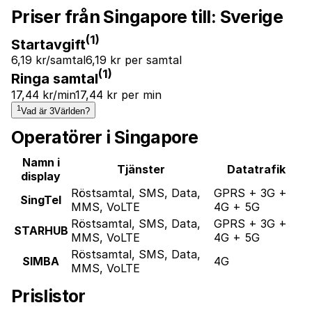
Priser från Singapore till:
Sverige
(1)
Startavgift
6,19 kr/samtal
6,19 kr per samtal
(1)
Ringa samtal
17,44 kr/min
17,44 kr per min
1
Vad är 3Världen?
Operatörer i Singapore
Namn i
Tjänster
Datatrafik
display
Röstsamtal, SMS, Data,
GPRS + 3G +
SingTel
MMS, VoLTE
4G + 5G
Röstsamtal, SMS, Data,
GPRS + 3G +
STARHUB
MMS, VoLTE
4G + 5G
Röstsamtal, SMS, Data,
SIMBA
4G
MMS, VoLTE
Prislistor