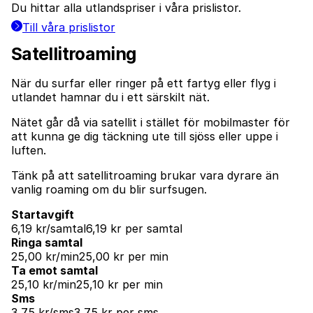
Du hittar alla utlandspriser i våra prislistor.
Till våra prislistor
Satellitroaming
När du surfar eller ringer på ett fartyg eller flyg i
utlandet hamnar du i ett särskilt nät.
Nätet går då via satellit i stället för mobilmaster för
att kunna ge dig täckning ute till sjöss eller uppe i
luften.
Tänk på att satellitroaming brukar vara dyrare än
vanlig roaming om du blir surfsugen.
Startavgift
6,19 kr/samtal
6,19 kr per samtal
Ringa samtal
25,00 kr/min
25,00 kr per min
Ta emot samtal
25,10 kr/min
25,10 kr per min
Sms
3,75 kr/sms
3,75 kr per sms