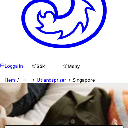
Logga in
Sök
Meny
Hem
/
/
Utlandspriser
/
Singapore