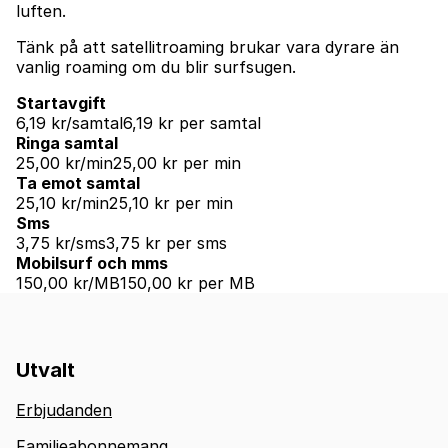
luften.
Tänk på att satellitroaming brukar vara dyrare än
vanlig roaming om du blir surfsugen.
Startavgift
6,19 kr/samtal
6,19 kr per samtal
Ringa samtal
25,00 kr/min
25,00 kr per min
Ta emot samtal
25,10 kr/min
25,10 kr per min
Sms
3,75 kr/sms
3,75 kr per sms
Mobilsurf och mms
150,00 kr/MB
150,00 kr per MB
Utvalt
Erbjudanden
Familjeabonnemang