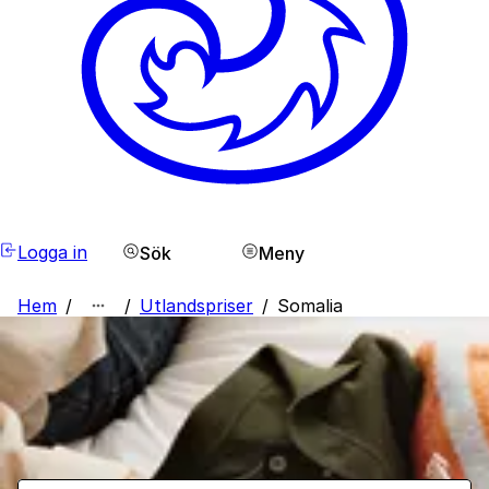
Logga in
Sök
Meny
Hem
/
/
Utlandspriser
/
Somalia