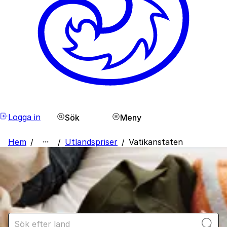
Logga in
Sök
Meny
Hem
/
/
Utlandspriser
/
Vatikanstaten