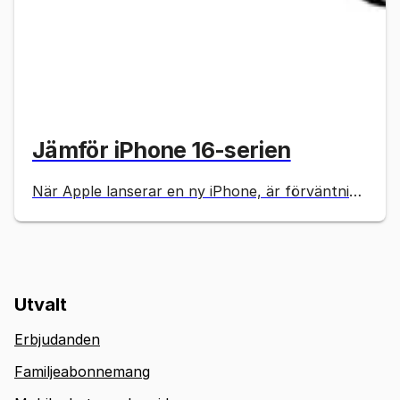
Jämför iPhone 16-serien
När Apple lanserar en ny iPhone, är förväntningarna alltid höga, och med iPhone 16-serien blir vi inte besvikna. I den här artikeln jämför vi modellerna i iPhone 16-serien.
Utvalt
Erbjudanden
Familjeabonnemang