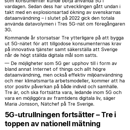
som konsumenter kunde börja använda 5G i
vardagen. Sedan dess har utvecklingen gått undan i
takt med en explosionsartad ökning av svenskarnas
dataanvändning – i slutet på 2022 gick den totala
använda datavolymen i Tres 5G-nät om föregångaren
3G.
Kommande år storsatsar Tre ytterligare på att bygga
ut 5G-nätet för att tillgodose konsumenternas krav
på innovativa tjänster samt säkerställa att Sverige
når de högt ställda digitala mål som satts.
— De möjligheter som 5G ger upphov till i form av
bland annat Internet of things och allt högre
dataanvändning, men också effektiv miljöanvändning
och mer klimatsmarta arbetsmodeller, kommer att ha
stor positiv påverkan på både individ och samhälle.
Tre är, och ska fortsätta vara, ledande inom 5G och
vara en möjliggöra av framtidens digitala liv, säger
Maria Jonsson, Nätchef på Tre Sverige.
5G-utrullningen fortsätter – Tre i
toppen av nationell mätning