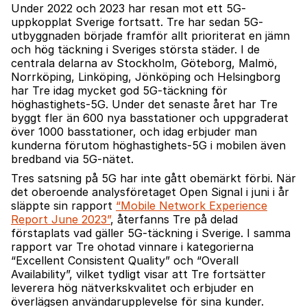
Under 2022 och 2023 har resan mot ett 5G-
uppkopplat Sverige fortsatt. Tre har sedan 5G-
utbyggnaden började framför allt prioriterat en jämn
och hög täckning i Sveriges största städer. I de
centrala delarna av Stockholm, Göteborg, Malmö,
Norrköping, Linköping, Jönköping och Helsingborg
har Tre idag mycket god 5G-täckning för
höghastighets-5G. Under det senaste året har Tre
byggt fler än 600 nya basstationer och uppgraderat
över 1000 basstationer, och idag erbjuder man
kunderna förutom höghastighets-5G i mobilen även
bredband via 5G-nätet.
Tres satsning på 5G har inte gått obemärkt förbi. När
det oberoende analysföretaget Open Signal i juni i år
släppte sin rapport
“Mobile Network Experience
Report June 2023”
, återfanns Tre på delad
förstaplats vad gäller 5G-täckning i Sverige. I samma
rapport var Tre ohotad vinnare i kategorierna
“Excellent Consistent Quality” och “Overall
Availability”, vilket tydligt visar att Tre fortsätter
leverera hög nätverkskvalitet och erbjuder en
överlägsen användarupplevelse för sina kunder.