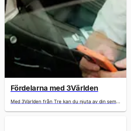
Fördelarna med 3Världen
Med 3Världen från Tre kan du njuta av din semester utan att oroa dig för höga roamingavgifter. Denna tjänst gör det möjligt att surfa, ringa och sms:a som om du vore hemma i Sverige i 100 länder.