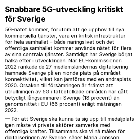
Snabbare 5G-utveckling kritiskt
för Sverige
5G-nätet kommer, förutom att ge upphov till nya
kommersiella tjänster, vara en kritisk infrastruktur
för hela samhället – både näringslivet och det
offentliga samhället kommer använda nätet för flera
av sina centrala tjänster. Samtidigt har Sverige börjat
halka efter i utvecklingen. När EU-kommissionen
2022 rankade de 27 medlemsländernas digitalisering
hamnade Sverige på en nionde plats på området
konnektivitet, vilket kan jämföras med en andraplats
2020. Orsaken till försämringen är främst att
utrullningen av 5G i tätbefolkade områden har gått
betydligt långsammare i Sverige (18 procent) än
genomsnittet i EU (66 procent) enligt mätningen
2022.
— För att Sverige ska kunna ta sig upp till medaljplats
igen måste vi privata aktörer samverka med
offentliga krafter. Tillsammans ska vi nå målen för
digitaliseringen av Sverige, säger Maria Jonsson.