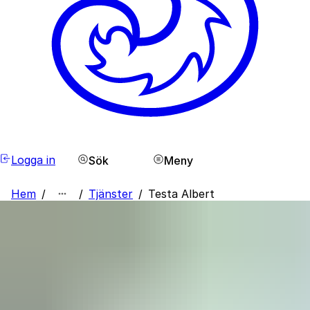
Logga in
Sök
Meny
Hem
/
/
Tjänster
/
Testa Albert