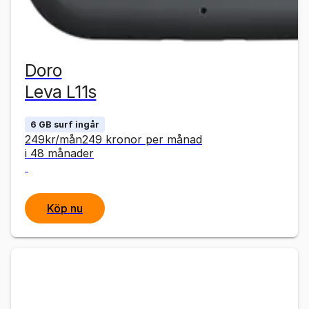
Doro
Leva L11s
6 GB surf ingår
249
kr
/mån
249
kronor
per månad
i 48 månader
Köp nu