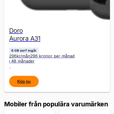
Doro
Aurora A31
6 GB surf ingår
296
kr
/mån
296
kronor
per månad
i 48 månader
Köp nu
Mobiler från populära varumärken