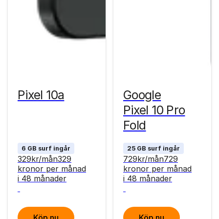
Pixel 10a
Google
Pixel 10 Pro
Fold
6 GB surf ingår
25 GB surf ingår
329
kr
/mån
329
729
kr
/mån
729
kronor
per månad
kronor
per månad
i 48 månader
i 48 månader
Köp nu
Köp nu